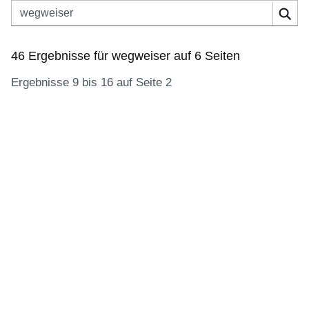
Suchbegriff eingeben
Suc
46 Ergebnisse für
wegweiser
auf 6 Seiten
Ergebnisse 9 bis 16 auf Seite 2
46
Ergebnisse
für
wegweiser
auf
6
Seiten:Ergebnisse
9
bis
16
auf