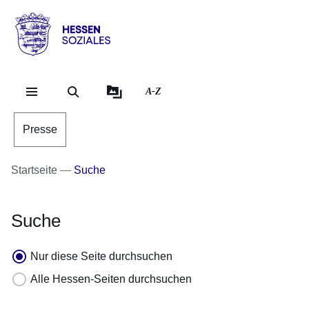
Direkt zum Kopf der Se
Direkt zum Inhalt
Direkt zum Fuß der Sei
Hessen
-
Sozial
A-Z
Presse
Startseite
Suche
Suche
Nur diese Seite durchsuchen
Alle Hessen-Seiten durchsuchen