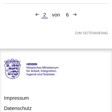
Vorherige
Nächste
Aktuelle
2
von
6
Seite
Seite
Seite
ZUM SEITENANFANG
Hessen - Hessisches Ministerium für Arbeit, Integration, Jug
Impressum
Datenschutz