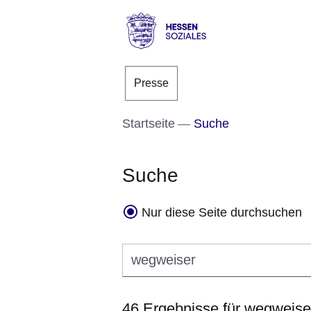
Direkt zum Kopf der S
Direkt zum Inhalt
Direkt zum Fuß der Se
Hessen
-
Presse
Sozial
Startseite
Suche
Suche
Nur diese Seite durchsuchen
Suchbegriff eingeben
46 Ergebnisse für
wegweise