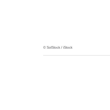
6
© SolStock / iStock