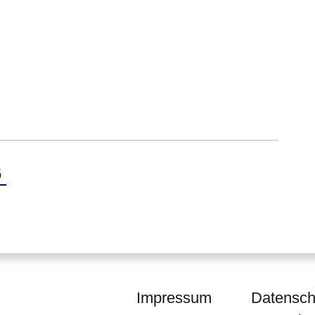
e
ktuelle
6
eite
Impressum
Datensch