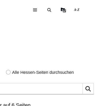
A-Z
eite
ite
Alle Hessen-Seiten durchsuchen
Suche
r
auf 6 Seiten