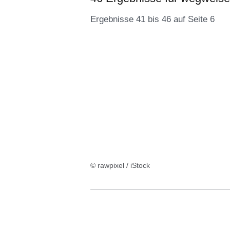
Ergebnisse 41 bis 46 auf Seite 6
46
Ergebnisse
für
wegweiser
auf
6
Seiten:Ergebnisse
41
© rawpixel / iStock
bis
46
auf
Seite