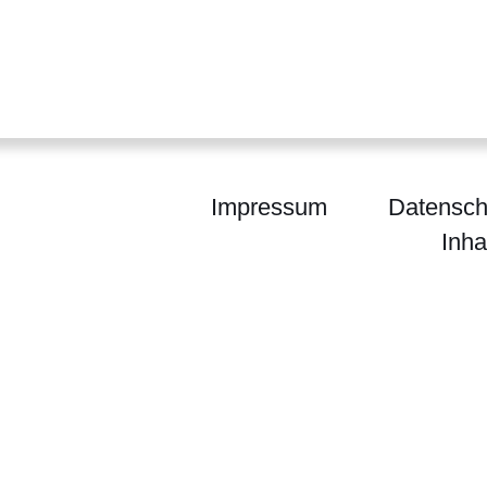
Impressum
Datensch
Inha
m für Arbeit, Integration, Jugend und Soziales