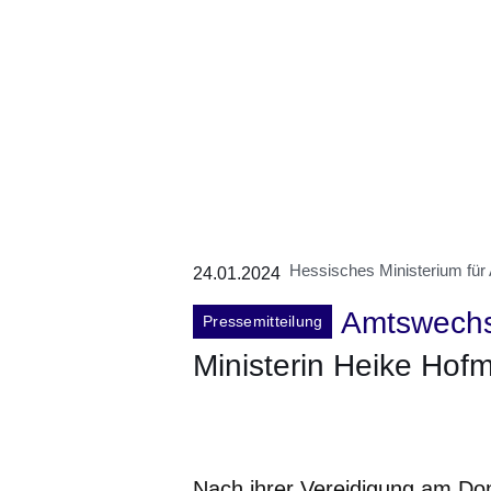
Hessisches Ministerium für A
24.01.2024
Amtswechs
Pressemitteilung
Ministerin Heike Ho
Öffnet sich in einem neuen Fenster
Öffnet sich in einem neuen Fenst
Öffnet sich in einem neuen 
Öffnet sich in einem n
Öffnet sich in ein
Nach ihrer Vereidigung am Do