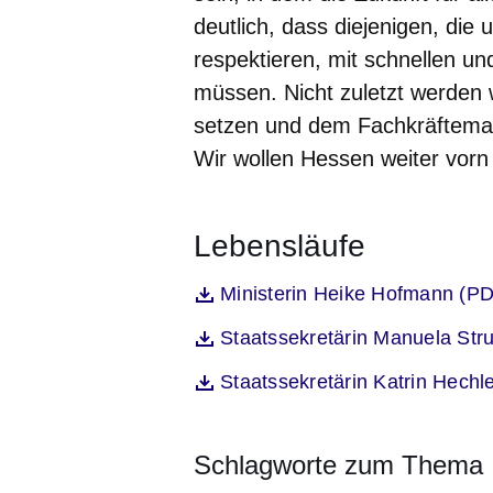
deutlich, dass diejenigen, die
respektieren, mit schnellen 
müssen. Nicht zuletzt werden 
setzen und dem Fachkräftemang
Wir wollen Hessen weiter vorn
Lebensläufe
Öffnet sich in einem neuen Fenst
Ministerin Heike Hofmann (P
Datei
Öffnet sich in einem neuen Fenst
Staatssekretärin Manuela Str
Datei
Öffnet sich in einem neuen Fenst
Staatssekretärin Katrin Hech
Datei
Schlagworte zum Thema