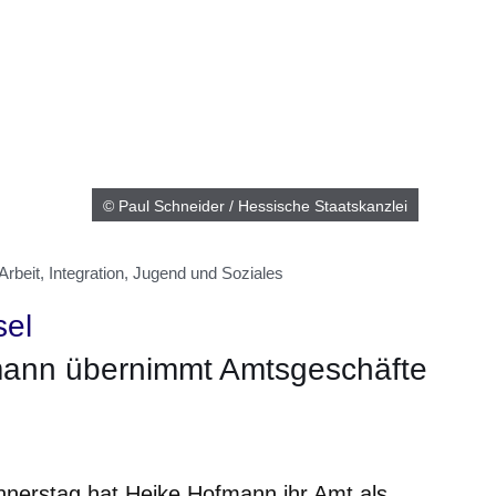
© Paul Schneider / Hessische Staatskanzlei
rbeit, Integration, Jugend und Soziales
el
fmann übernimmt Amtsgeschäfte
er
Fenster
euen Fenster
em neuen Fenster
nnerstag hat Heike Hofmann ihr Amt als