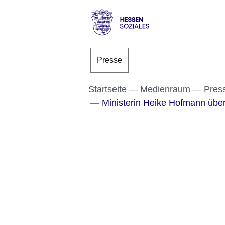
Direkt zum Kopf der S
Direkt zum Inhalt
Direkt zum Fuß der Se
Hessen
-
Presse
Sozial
Startseite
Medienraum
Pres
Ministerin Heike Hofmann übe