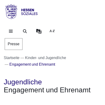
Direkt zum Kopf der Se
Direkt zum Inhalt
Direkt zum Fuß der Sei
Hessen
-
Sozial
A-Z
Presse
Startseite
Kinder- und Jugendliche
Engagement und Ehrenamt
Jugendliche
Engagement und Ehrenamt