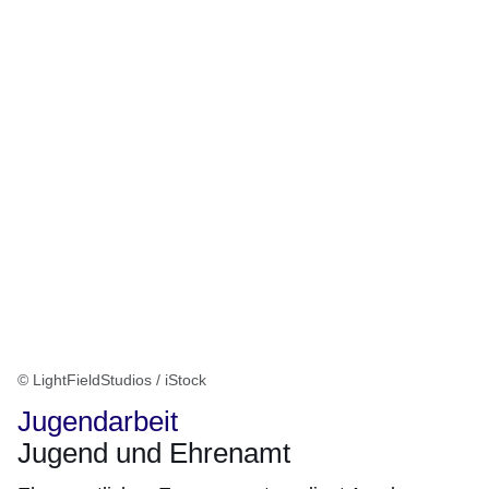
Öffnet sich in einem neuen Fenster
Öffnet sich in einem neuen Fenster
Öffnet sich in einem neuen Fenster
Öffnet sich in einem neuen Fenster
Öffnet sich in einem neuen Fenster
© LightFieldStudios / iStock
Jugendarbeit
Jugend und Ehrenamt