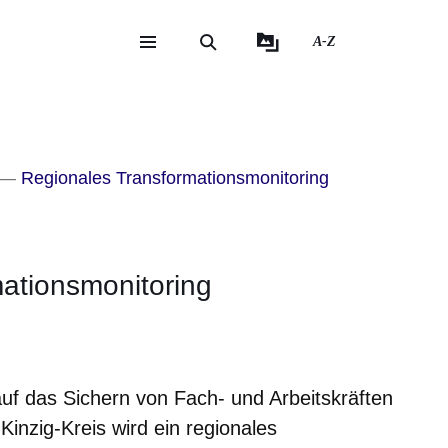
A-Z
eite
ite
Regionales Transformationsmonitoring
ationsmonitoring
er
Fenster
euen Fenster
em neuen Fenster
auf das Sichern von Fach- und Arbeitskräften
inzig-Kreis wird ein regionales