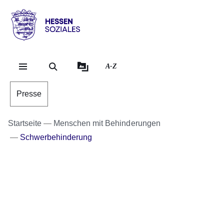
Direkt zum Kopf der Se
Direkt zum Inhalt
Direkt zum Fuß der Sei
Hessen
-
Sozial
A-Z
Presse
Startseite
Menschen mit Behinderungen
Schwerbehinderung