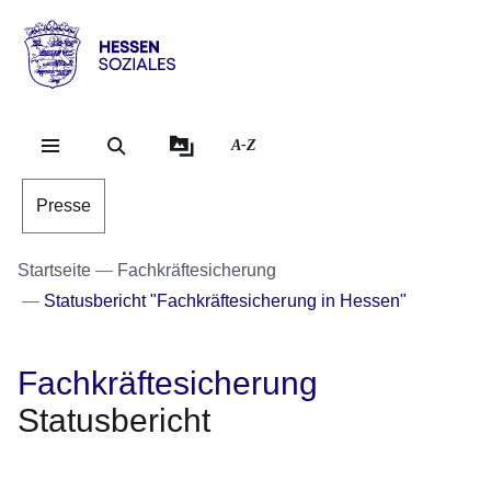
Direkt zum Kopf der Se
Direkt zum Inhalt
Direkt zum Fuß der Sei
Hessen
-
Sozial
A-Z
Presse
Startseite
Fachkräftesicherung
Statusbericht "Fachkräftesicherung in Hessen"
Fachkräftesicherung
Statusbericht