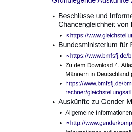
Grundlegende Auskünfte z
Beschlüsse und Informa
Chancengleichheit von
Öffnet sich in einem neu
https://www.gleichstell
Bundesministerium für 
Öffnet sich in einem neu
https://www.bmfsfj.de/b
Zu dem Download 4. Atlas
Männern in Deutschland gi
https://www.bmfsfj.de/bmf
rechner/gleichstellungsat
Auskünfte zu Gender M
Allgemeine Informationen
Öffnet sich in einem neu
http://www.genderkomp