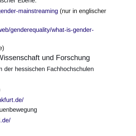
ischer Ebene:
en Fenster
/gender-mainstreaming
(nur in englischer
en Fenster
web/genderequality/what-is-gender-
e)
Wissenschaft und Forschung
m der hessischen Fachhochschulen
en Fenster
m
en Fenster
kfurt.de/
rauenbewegung
en Fenster
.de/