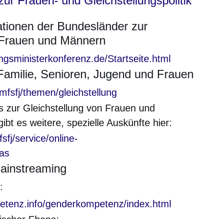
ur Frauen- und Gleichstellungspolitik
tionen der Bundesländer zur
 Frauen und Männern
en Fenster
ungsministerkonferenz.de/Startseite.html
Familie, Senioren, Jugend und Frauen
en Fenster
mfsfj/themen/gleichstellung
 zur Gleichstellung von Frauen und
bt es weitere, spezielle Auskünfte hier:
sfj/service/online-
las
ainstreaming
:
en Fenster
etenz.info/genderkompetenz/index.html