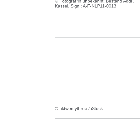
© Fotograf*in unbekannt; Bestand AddF,
Kassel, Sign.: A-F-NLP11-0013
© nktwentythree / iStock