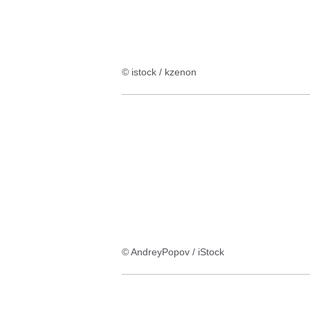
© istock / kzenon
© AndreyPopov / iStock