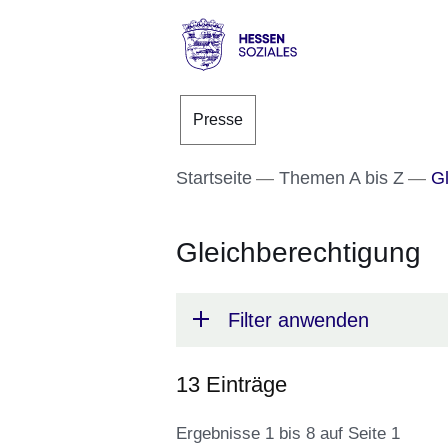
Direkt zum Kopf der S
Direkt zum Inhalt
Direkt zum Fuß der Se
Hessen
-
Presse
Sozial
Startseite
Themen A bis Z
Gl
Gleichberechtigung
Filter anwenden
13 Einträge
Ergebnisse 1 bis 8 auf Seite 1