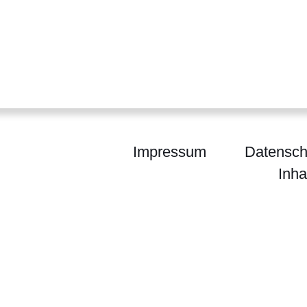
Impressum
Datensch
Inha
m für Arbeit, Integration, Jugend und Soziales