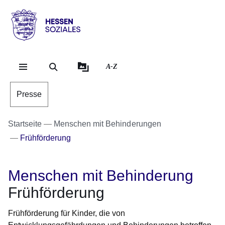
Direkt zum Kopf der Se
Direkt zum Inhalt
Direkt zum Fuß der Sei
Hessen
-
Sozial
A-Z
Presse
Startseite
Menschen mit Behinderungen
Frühförderung
Menschen mit Behinderung
Frühförderung
Frühförderung für Kinder, die von