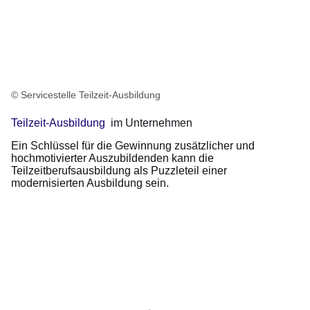
© Servicestelle Teilzeit-Ausbildung
Teilzeit-Ausbildung
im Unternehmen
Ein Schlüssel für die Gewinnung zusätzlicher und
hochmotivierter Auszubildenden kann die
Teilzeitberufsausbildung als Puzzleteil einer
modernisierten Ausbildung sein.
Youtube
:Dauer:
Video:
14
Sekunden
Teilzeit
ausgebildet,