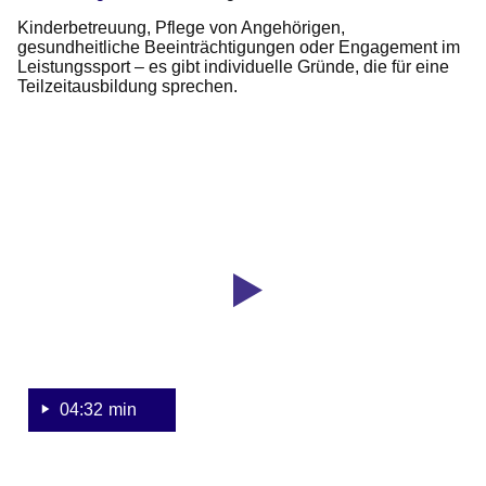
Kinderbetreuung, Pflege von Angehörigen,
gesundheitliche Beeinträchtigungen oder Engagement im
Leistungssport – es gibt individuelle Gründe, die für eine
Teilzeitausbildung sprechen.
Youtube
:Dauer:
Video:
4
Minuten,
Teilzeit-
32
Ausbildung
Sekunden
im
Unternehmen
04:32 min