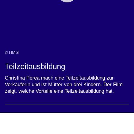
Minuten,
„Best
34
Practice“
Sekunden
-
Fachkräftesicherung
durch
Teilzeitausbildung
© HMSI
Teilzeitausbildung
Christina Perea mach eine Teilzeitausbildung zur
Verkäuferin und ist Mutter von drei Kindern. Der Film
zeigt, welche Vorteile eine Teilzeitausbildung hat.
Youtube
:Dauer: