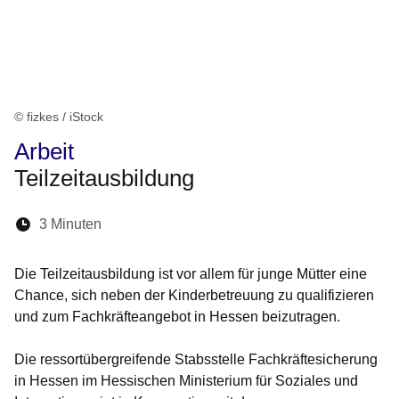
© fizkes / iStock
Arbeit
Teilzeitausbildung
Lesedauer:
3 Minuten
Öffnet sich in einem neuen Fenster
Öffnet sich in einem neuen Fenster
Öffnet sich in einem neuen Fenste
Öffnet sich in einem neuen Fe
Öffnet sich in einem neu
Die Teilzeitausbildung ist vor allem für junge Mütter eine
Chance, sich neben der Kinderbetreuung zu qualifizieren
und zum Fachkräfteangebot in Hessen beizutragen.
Die ressortübergreifende Stabsstelle Fachkräftesicherung
in Hessen im Hessischen Ministerium für Soziales und