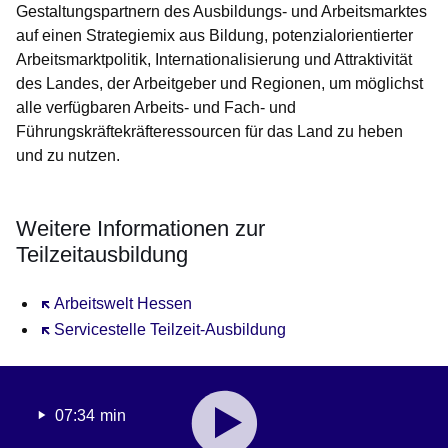
Gestaltungspartnern des Ausbildungs- und Arbeitsmarktes
auf einen Strategiemix aus Bildung, potenzialorientierter
Arbeitsmarktpolitik, Internationalisierung und Attraktivität
des Landes, der Arbeitgeber und Regionen, um möglichst
alle verfügbaren Arbeits- und Fach- und
Führungskräftekräfteressourcen für das Land zu heben
und zu nutzen.
Weitere Informationen zur
Teilzeitausbildung
Öffnet sich in einem neuen Fenster
Arbeitswelt Hessen
Öffnet sich in einem neuen Fenster
Servicestelle Teilzeit-Ausbildung
Youtube
:Dauer:
07:34 min
Video:
7