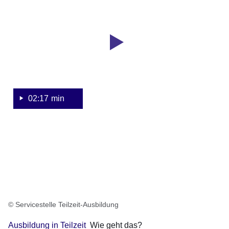
Video:
2
Minuten,
Ausbildung
17
in
Sekunden
Teilzeit-
Wie
geht
das?
02:17 min
© Servicestelle Teilzeit-Ausbildung
Ausbildung in Teilzeit
Wie geht das?