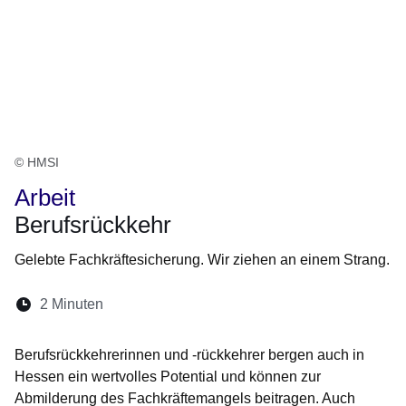
© HMSI
Arbeit
Berufsrückkehr
Gelebte Fachkräftesicherung. Wir ziehen an einem Strang.
Lesedauer:
2 Minuten
Öffnet sich in einem neuen Fenster
Öffnet sich in einem neuen Fenster
Öffnet sich in einem neuen Fenste
Öffnet sich in einem neuen Fe
Öffnet sich in einem neu
Berufsrückkehrerinnen und -rückkehrer bergen auch in
Hessen ein wertvolles Potential und können zur
Abmilderung des Fachkräftemangels beitragen. Auch