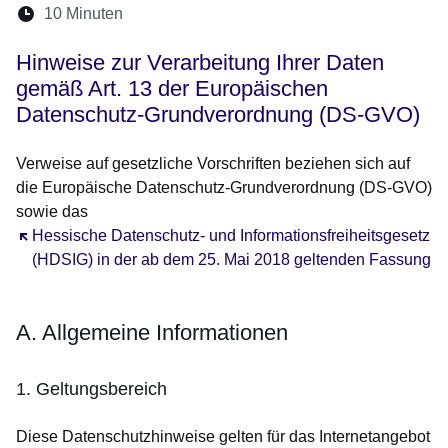
Lesedauer:
10 Minuten
Öffnet sich in einem neuen Fenster
Öffnet sich in einem neuen Fenster
Öffnet sich in einem neuen Fenst
Öffnet sich in einem neuen F
Öffnet sich in einem ne
Hinweise zur Verarbeitung Ihrer Daten
gemäß Art. 13 der Europäischen
Datenschutz-Grundverordnung (DS-GVO)
Verweise auf gesetzliche Vorschriften beziehen sich auf
die Europäische Datenschutz-Grundverordnung (DS-GVO)
sowie das
Öffnet sich in einem neuen Fenster
Hessische Datenschutz- und Informationsfreiheitsgesetz
(HDSIG) in der ab dem 25. Mai 2018 geltenden Fassung
A. Allgemeine Informationen
1. Geltungsbereich
Diese Datenschutzhinweise gelten für das Internetangebot