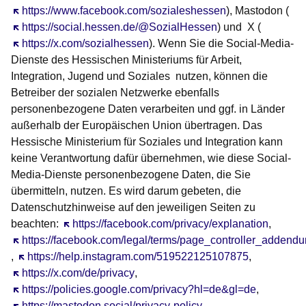
Öffnet sich in einem neuen Fenster
https://www.facebook.com/sozialeshessen
), Mastodon (
Öffnet sich in einem neuen Fenster
https://social.hessen.de/@SozialHessen
) und X (
Öffnet sich in einem neuen Fenster
https://x.com/sozialhessen
). Wenn Sie die Social-Media-
Dienste des Hessischen Ministeriums für Arbeit,
Integration, Jugend und Soziales nutzen, können die
Betreiber der sozialen Netzwerke ebenfalls
personenbezogene Daten verarbeiten und ggf. in Länder
außerhalb der Europäischen Union übertragen. Das
Hessische Ministerium für Soziales und Integration kann
keine Verantwortung dafür übernehmen, wie diese Social-
Media-Dienste personenbezogene Daten, die Sie
übermitteln, nutzen. Es wird darum gebeten, die
Datenschutzhinweise auf den jeweiligen Seiten zu
beachten:
Öffnet sich in einem neuen Fenster
https://facebook.com/privacy/explanation
,
Öffnet sich in einem neuen Fenster
https://facebook.com/legal/terms/page_controller_addend
,
Öffnet sich in einem neuen Fenster
https://help.instagram.com/519522125107875
,
Öffnet sich in einem neuen Fenster
https://x.com/de/privacy
,
Öffnet sich in einem neuen Fenster
https://policies.google.com/privacy?hl=de&gl=de
,
Öffnet sich in einem neuen Fenster
https://mastodon.social/privacy-policy
.