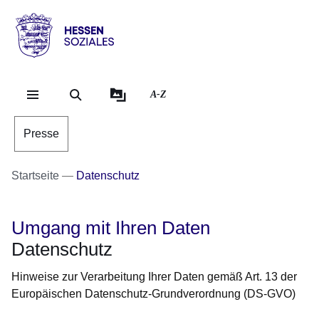
Direkt zum Kopf der Se
Direkt zum Inhalt
Direkt zum Fuß der Se
Hessen
-
Sozial
A-Z
Presse
Startseite
Datenschutz
Umgang mit Ihren Daten
Datenschutz
Hinweise zur Verarbeitung Ihrer Daten gemäß Art. 13 der
Europäischen Datenschutz-Grundverordnung (DS-GVO)