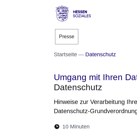
Direkt zum Kopf der S
Direkt zum Inhalt
Direkt zum Fuß der Se
Hessen
-
Presse
Sozial
Startseite
Datenschutz
Umgang mit Ihren Da
Datenschutz
Hinweise zur Verarbeitung Ihr
Datenschutz-Grundverordnun
Lesedauer:
10 Minuten
Öffnet sich in ein
Öffnet sich i
Öffnet si
Öffn