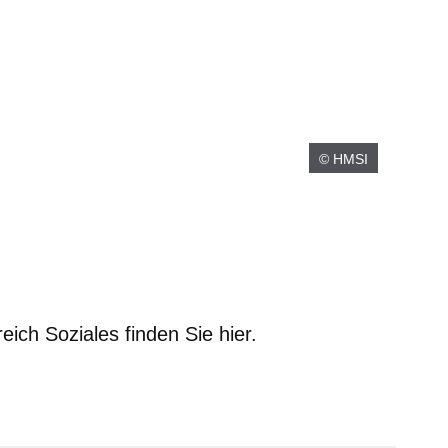
© HMSI
ch Soziales finden Sie hier.
er
Fenster
euen Fenster
em neuen Fenster