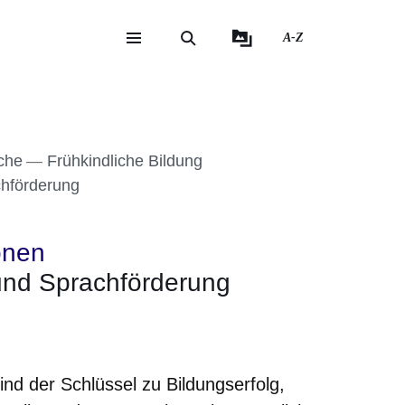
A-Z
eite
ite
che
Frühkindliche Bildung
chförderung
onen
und Sprachförderung
er
Fenster
euen Fenster
em neuen Fenster
d der Schlüssel zu Bildungserfolg,