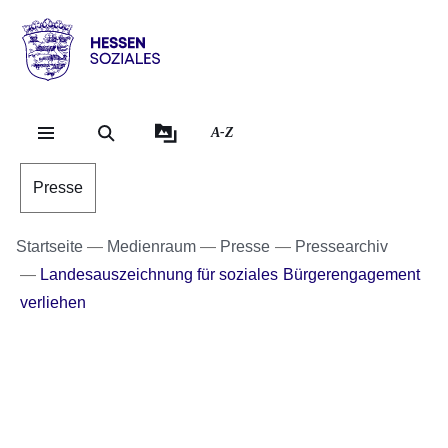
Direkt zum Kopf der Se
Direkt zum Inhalt
Direkt zum Fuß der Sei
Hessen
-
Sozial
A-Z
Presse
Startseite
Medienraum
Presse
Pressearchiv
Landesauszeichnung für soziales Bürgerengagement
verliehen