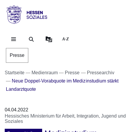
Direkt zum Kopf der Se
Direkt zum Inhalt
Direkt zum Fuß der Sei
Hessen
-
Sozial
A-Z
Presse
Startseite
Medienraum
Presse
Pressearchiv
Neue Doppel-Vorabquote im Medizinstudium stärkt
Landarztquote
04.04.2022
Hessisches Ministerium für Arbeit, Integration, Jugend und
Soziales