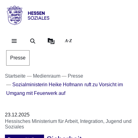
Direkt zum Kopf der Se
Direkt zum Inhalt
Direkt zum Fuß der Sei
Hessen
-
Sozial
A-Z
Presse
Startseite
Medienraum
Presse
Sozialministerin Heike Hofmann ruft zu Vorsicht im
Umgang mit Feuerwerk auf
23.12.2025
Hessisches Ministerium für Arbeit, Integration, Jugend und
Soziales