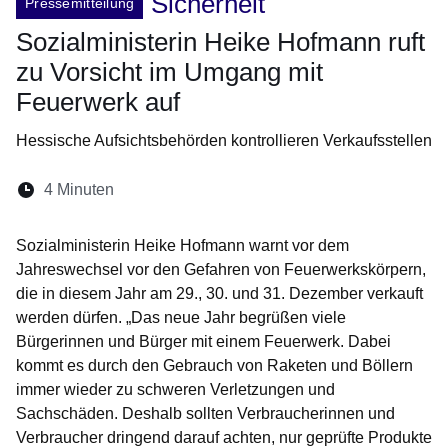
Sicherheit
Pressemitteilung
Sozialministerin Heike Hofmann ruft
zu Vorsicht im Umgang mit
Feuerwerk auf
Hessische Aufsichtsbehörden kontrollieren Verkaufsstellen
Lesedauer:
4 Minuten
Öffnet sich in einem neuen Fenster
Öffnet sich in einem neuen Fenster
Öffnet sich in einem neuen Fenste
Öffnet sich in einem neuen Fe
Öffnet sich in einem neu
Sozialministerin Heike Hofmann warnt vor dem
Jahreswechsel vor den Gefahren von Feuerwerkskörpern,
die in diesem Jahr am 29., 30. und 31. Dezember verkauft
werden dürfen. „Das neue Jahr begrüßen viele
Bürgerinnen und Bürger mit einem Feuerwerk. Dabei
kommt es durch den Gebrauch von Raketen und Böllern
immer wieder zu schweren Verletzungen und
Sachschäden. Deshalb sollten Verbraucherinnen und
Verbraucher dringend darauf achten, nur geprüfte Produkte