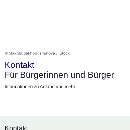
© Makhbubakhon Ismatova / iStock
Kontakt
Für Bürgerinnen und Bürger
Informationen zu Anfahrt und mehr.
Öffnet sich in einem neuen Fenster
Öffnet sich in einem neuen Fenster
Öffnet sich in einem neuen Fenster
Öffnet sich in einem neuen Fenster
Öffnet sich in einem neuen Fenster
Kontakt