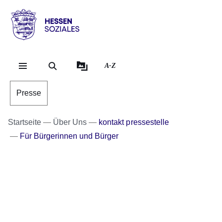
Direkt zum Kopf der Se
Direkt zum Inhalt
Direkt zum Fuß der Sei
Hessen
-
Sozial
A-Z
Presse
Startseite
Über Uns
kontakt pressestelle
Für Bürgerinnen und Bürger