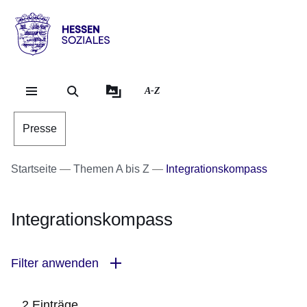
Direkt zum Kopf der Se
Direkt zum Inhalt
Direkt zum Fuß der Sei
Hessen
-
Sozial
A-Z
Presse
Startseite
Themen A bis Z
Integrationskompass
Integrationskompass
Filter anwenden
2 Einträge