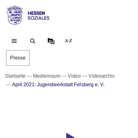
Direkt zum Kopf der Se
Direkt zum Inhalt
Direkt zum Fuß der Sei
Hessen
-
Sozial
A-Z
Presse
Startseite
Medienraum
Video
Videoarchiv
April 2021: Jugendwerkstatt Felsberg e. V.
Youtube
:Dauer:
Video:
5
Minuten,
Betrieb
9
des
Sekunden