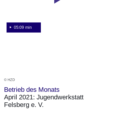
Monats
April
2021:
Jugendwerkstatt
Felsberg
05:09 min
e.
V.
© HZD
Betrieb des Monats
April 2021: Jugendwerkstatt
Felsberg e. V.