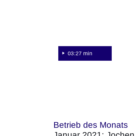
Jochen
Blöcher
GmbH
03:27 min
Betrieb des Monats
Januar 2021: Joche