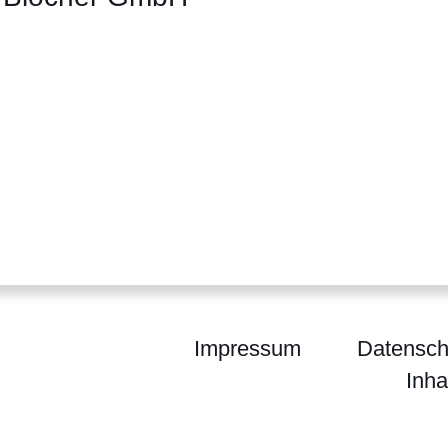
er
Fenster
euen Fenster
em neuen Fenster
Impressum
Datensch
Inha
m für Arbeit, Integration, Jugend und Soziales