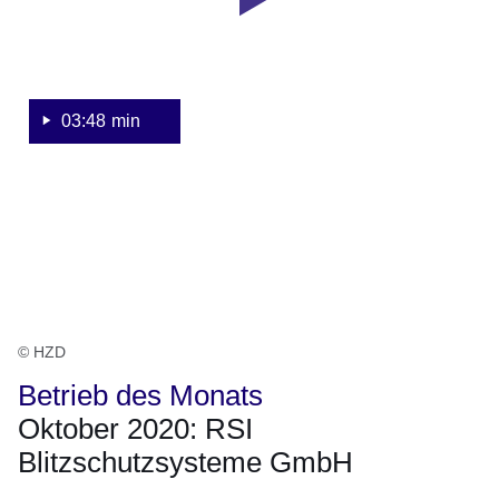
Monats
Oktober
2020:
RSI
Blitzschutzsysteme
03:48 min
GmbH
© HZD
Betrieb des Monats
Oktober 2020: RSI
Blitzschutzsysteme GmbH