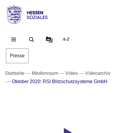
Direkt zum Kopf der Se
Direkt zum Inhalt
Direkt zum Fuß der Sei
Hessen
-
Sozial
A-Z
Presse
Startseite
Medienraum
Video
Videoarchiv
Oktober 2020: RSI Blitzschutzsysteme GmbH
Youtube
:Dauer:
Video:
3
Minuten,
Betrieb
48
des
Sekunden