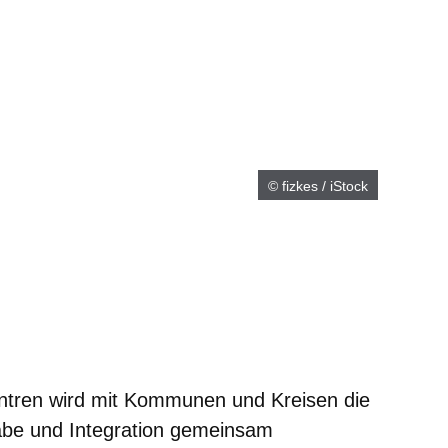
© fizkes / iStock
neuen Fenster
inem neuen Fenster
 in einem neuen Fenster
sich in einem neuen Fenster
fnet sich in einem neuen Fenster
entren wird mit Kommunen und Kreisen die
habe und Integration gemeinsam