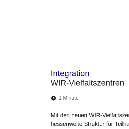
Integration
WIR-Vielfaltszentren
Lesedauer:
1 Minute
Öffnet sich in einem 
Öffnet sich in e
Öffnet sich
Öffnet 
Öf
Mit den neuen WIR-Vielfaltsz
hessenweite Struktur für Teil