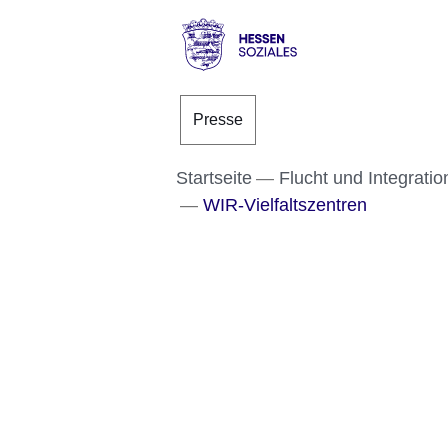
Direkt zum Kopf der S
Direkt zum Inhalt
Direkt zum Fuß der Se
Hessen
-
Presse
Sozial
Startseite
Flucht und Integratio
WIR-Vielfaltszentren