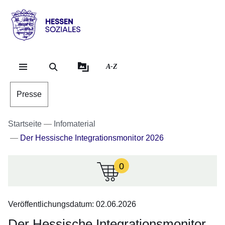
Direkt zum Kopf der Se
Direkt zum Inhalt
Direkt zum Fuß der Sei
Hessen
-
Sozial
A-Z
Presse
Startseite
Infomaterial
Der Hessische Integrationsmonitor 2026
0
:Zur
Zeit
sind
Veröffentlichungsdatum: 02.06.2026
keine
Infomaterialien
Der Hessische Integrationsmonitor