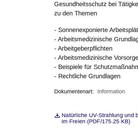
Gesundheitsschutz bei Tätigkei
zu den Themen
- Sonnenexponierte Arbeitsplä
- Arbeitsmedizinische Grundla
- Arbeitgeberpflichten
- Arbeitsmedizinische Vorsorg
- Beispiele für Schutzmaßnah
- Rechtliche Grundlagen
Dokumentenart
:
Information
Öffnet sich in einem neuen Fenst
Natürliche UV-Strahlung und b
Datei
im Freien (PDF/175.25 KB)