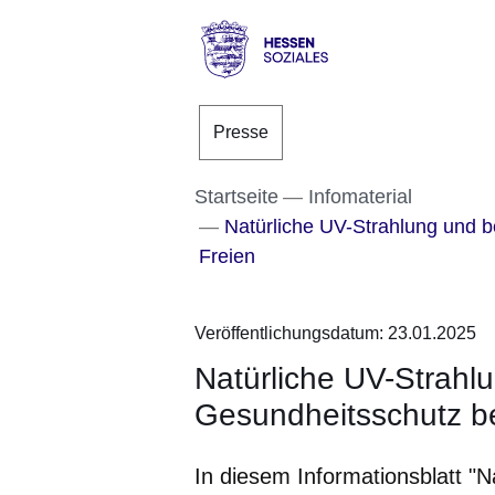
Direkt zum Kopf der S
Direkt zum Inhalt
Direkt zum Fuß der Se
Hessen
-
Presse
Sozial
Startseite
Infomaterial
Natürliche UV-Strahlung und be
Freien
Veröffentlichungsdatum: 23.01.2025
Natürliche UV-Strahlu
Gesundheitsschutz be
In diesem Informationsblatt "N