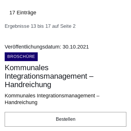
Ihrem
Warenkorb.:
17 Einträge
Ergebnisse 13 bis 17 auf Seite 2
Veröffentlichungsdatum: 30.10.2021
:17
DOKUMENTENART:
BROSCHÜRE
Ergebnisse:Ergebnisse
Kommunales
13
Integrationsmanagement –
bis
17
Handreichung
auf
Kommunales Integrationsmanagement –
Seite
Handreichung
2
Bestellen