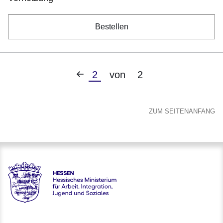
Bestellen
Vorherige
Aktuelle
2
von
2
Seite
Seite
ZUM SEITENANFANG
Hessen - Hessisches Ministerium für Arbeit, Integration, Jug