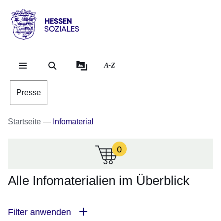
Direkt zum Kopf der Se
Direkt zum Inhalt
Direkt zum Fuß der Sei
Hessen
-
Sozial
A-Z
Presse
Startseite
Infomaterial
0
:Zur
Zeit
sind
Alle Infomaterialien im Überblick
keine
Infomaterialien
in
Filter anwenden