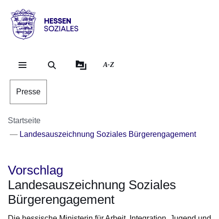
Direkt zum Kopf der Se
Direkt zum Inhalt
Direkt zum Fuß der Sei
Hessen
-
Sozial
A-Z
Presse
Startseite
Landesauszeichnung Soziales Bürgerengagement
Vorschlag
Landesauszeichnung Soziales
Bürgerengagement
Die hessische Ministerin für Arbeit, Integration, Jugend und