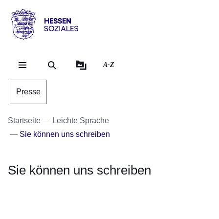
Direkt zum Kopf der Se
Direkt zum Inhalt
Direkt zum Fuß der Sei
Hessen
-
Sozial
A-Z
Presse
Startseite
Leichte Sprache
Sie können uns schreiben
Sie können uns schreiben
Bild