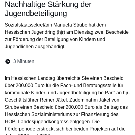
Nachhaltige Stärkung der
Jugendbeteiligung
Sozialstaatssekretärin Manuela Strube hat dem
Hessischen Jugendring (hjr) am Dienstag zwei Bescheide
zur Förderung der Beteiligung von Kindern und
Jugendlichen ausgehändigt.
Lesedauer:
3 Minuten
Öffnet sich in einem neuen Fenster
Öffnet sich in einem neuen Fenster
Öffnet sich in einem neuen Fenste
Öffnet sich in einem neuen Fe
Öffnet sich in einem neu
Im Hessischen Landtag überreichte Sie einen Bescheid
über 200.000 Euro für die Fach- und Beratungsstelle für
kommunale Kinder- und Jugendbeteiligung be Part“ an hjr-
Geschäftsführer Reiner Jäkel. Zudem nahm Jäkel von
Strube einen Bescheid über 200.000 Euro als Beitrag des
Hessischen Sozialministeriums zur Finanzierung des
HOP!-Landesjugendkongress entgegen. Die
Förderperiode erstreckt sich bei beiden Projekten auf die