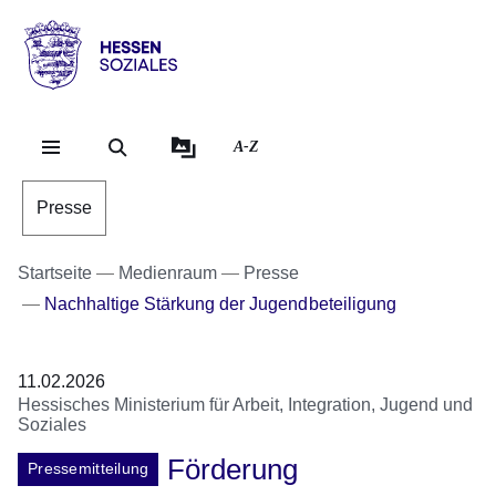
Direkt zum Kopf der Se
Direkt zum Inhalt
Direkt zum Fuß der Sei
Hessen
-
Sozial
A-Z
Presse
Startseite
Medienraum
Presse
Nachhaltige Stärkung der Jugendbeteiligung
11.02.2026
Hessisches Ministerium für Arbeit, Integration, Jugend und
Soziales
Förderung
Pressemitteilung