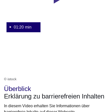
barrierefreien
Inhalten
01:20 min
© istock
Überblick
Erklärung zu barrierefreien Inhalten
In diesem Video erhalten Sie Informationen über
barrierefreie Inhalte auf dieser Webseite.