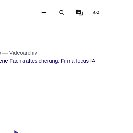
A-Z
eite
ite
o
Videoarchiv
gene Fachkräftesicherung: Firma focus IA