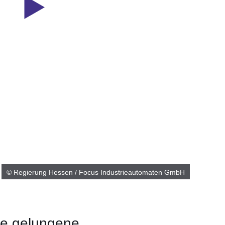
© Regierung Hessen / Focus Industrieautomaten GmbH
ine gelungene