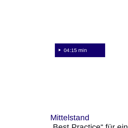
Fachkräftesicherung:
Firma
focus
IA
04:15 min
Mittelstand
„Best Practice“ für e