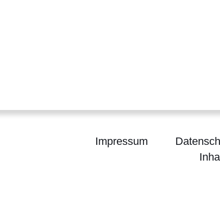
Impressum
Datensch
Inha
m für Arbeit, Integration, Jugend und Soziales