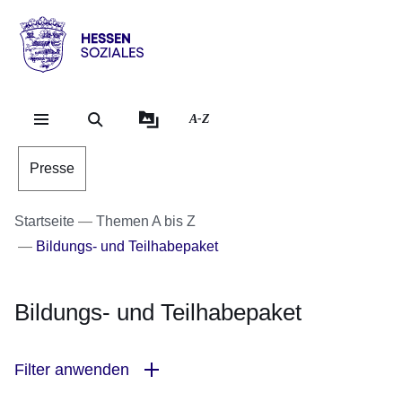
Direkt zum Kopf der Se
Direkt zum Inhalt
Direkt zum Fuß der Sei
Hessen
-
Sozial
A-Z
Presse
Startseite
Themen A bis Z
Bildungs- und Teilhabepaket
Bildungs- und Teilhabepaket
Filter anwenden