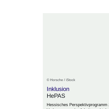
Öffnet sich in einem neuen Fenster
Öffnet sich in einem neuen Fenst
Öffnet sich in einem neuen 
Öffnet sich in einem n
Öffnet sich in ein
© Horsche / iStock
Inklusion
HePAS
Hessisches Perspektivprogramm 