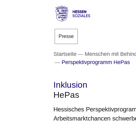
Direkt zum Kopf der S
Direkt zum Inhalt
Direkt zum Fuß der Se
Hessen
-
Presse
Sozial
Startseite
Menschen mit Behin
Perspektivprogramm HePas
Inklusion
HePas
Hessisches Perspektivprogra
Arbeitsmarktchancen schwerb