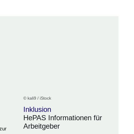
er
Fenster
euen Fenster
em neuen Fenster
© kali9 / iStock
Inklusion
HePAS Informationen für
Arbeitgeber
zur