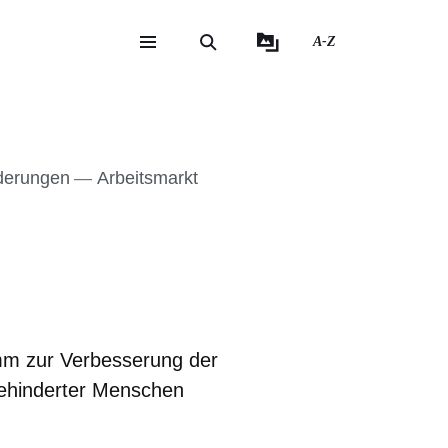
A-Z
eite
ite
derungen
Arbeitsmarkt
mm zur Verbesserung der
ehinderter Menschen