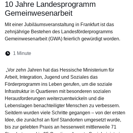
10 Jahre Landesprogramm
Gemeinwesenarbeit
Mit einer Jubiläumsveranstaltung in Frankfurt ist das
zehnjährige Bestehen des Landesförderprogramms
Gemeinwesenarbeit (GWA) feierlich gewürdigt worden.
Lesedauer:
1 Minute
Öffnet sich in einem neuen Fenster
Öffnet sich in einem neuen Fenster
Öffnet sich in einem neuen Fenster
Öffnet sich in einem neuen Fen
Öffnet sich in einem neuen
„Vor zehn Jahren hat das Hessische Ministerium für
Arbeit, Integration, Jugend und Soziales das
Förderprogramm ins Leben gerufen, um die soziale
Infrastruktur in Quartieren mit besonderen sozialen
Herausforderungen weiterzuentwickeln und die
Lebenslagen benachteiligter Menschen zu verbessern.
Seitdem wurden viele Schritte gegangen – von der ersten
Idee, die zunächst an fünf Standorten umgesetzt wurde,
bis zur gelebten Praxis an hessenweit mittlerweile 71