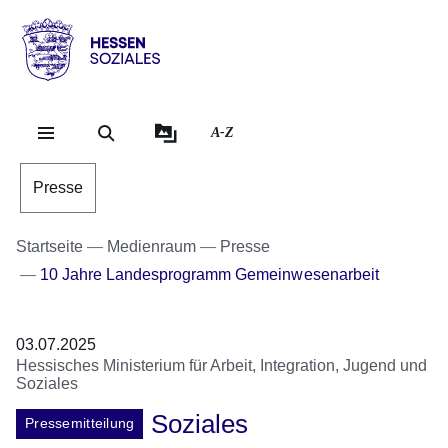
Direkt zum Kopf der Se
Direkt zum Inhalt
Direkt zum Fuß der Sei
Hessen
-
Sozial
A-Z
Presse
Startseite
Medienraum
Presse
10 Jahre Landesprogramm Gemeinwesenarbeit
03.07.2025
Hessisches Ministerium für Arbeit, Integration, Jugend und
Soziales
Soziales
Pressemitteilung