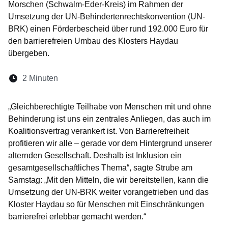
Morschen (Schwalm-Eder-Kreis) im Rahmen der
Umsetzung der UN-Behindertenrechtskonvention (UN-
BRK) einen Förderbescheid über rund 192.000 Euro für
den barrierefreien Umbau des Klosters Haydau
übergeben.
Lesedauer:
2 Minuten
Öffnet sich in einem neuen Fenster
Öffnet sich in einem neuen Fenster
Öffnet sich in einem neuen Fenste
Öffnet sich in einem neuen Fe
Öffnet sich in einem neu
„Gleichberechtigte Teilhabe von Menschen mit und ohne
Behinderung ist uns ein zentrales Anliegen, das auch im
Koalitionsvertrag verankert ist. Von Barrierefreiheit
profitieren wir alle – gerade vor dem Hintergrund unserer
alternden Gesellschaft. Deshalb ist Inklusion ein
gesamtgesellschaftliches Thema“, sagte Strube am
Samstag: „Mit den Mitteln, die wir bereitstellen, kann die
Umsetzung der UN-BRK weiter vorangetrieben und das
Kloster Haydau so für Menschen mit Einschränkungen
barrierefrei erlebbar gemacht werden.“