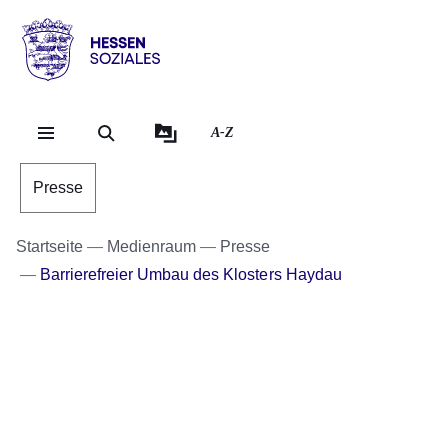
Direkt zum Kopf der Se
Direkt zum Inhalt
Direkt zum Fuß der Sei
Hessen
-
Sozial
A-Z
Presse
Startseite
Medienraum
Presse
Barrierefreier Umbau des Klosters Haydau