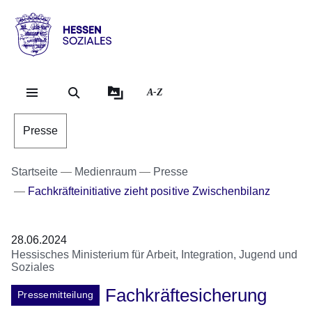
Direkt zum Kopf der Se
Direkt zum Inhalt
Direkt zum Fuß der Sei
Hessen
-
Sozial
A-Z
Presse
Startseite
Medienraum
Presse
Fachkräfteinitiative zieht positive Zwischenbilanz
28.06.2024
Hessisches Ministerium für Arbeit, Integration, Jugend und
Soziales
Fachkräftesicherung
Pressemitteilung