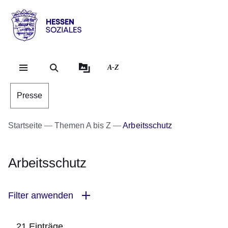
Direkt zum Kopf der Se
Direkt zum Inhalt
Direkt zum Fuß der Sei
Hessen
-
Sozial
A-Z
Presse
Startseite
Themen A bis Z
Arbeitsschutz
Arbeitsschutz
Filter anwenden
21 Einträge