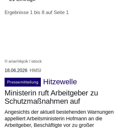
Ergebnisse 1 bis 8 auf Seite 1
:21
Ergebnisse:Ergebnisse
1
bis
8
© arianVejcik / istock
auf
18.06.2026
HMSI
Seite
Hitzewelle
1
Pressemitteilung
Ministerin ruft Arbeitgeber zu
Schutzmaßnahmen auf
Angesichts der aktuell bestehenden Warnungen
appelliert Arbeitsministerin Hofmann an die
Arbeitgeber, Beschäftigte vor zu großer