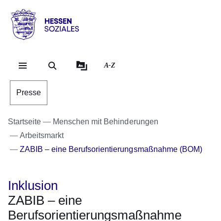
Direkt zum Kopf der Se
Direkt zum Inhalt
Direkt zum Fuß der Sei
Hessen
-
Sozial
A-Z
Presse
Startseite
Menschen mit Behinderungen
Arbeitsmarkt
ZABIB – eine Berufsorientierungsmaßnahme (BOM)
Inklusion
ZABIB – eine
Berufsorientierungsmaßnahme