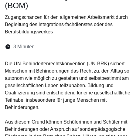
(BOM)
Zugangschancen für den allgemeinen Arbeitsmarkt durch
Begleitung des Integrations-fachdienstes oder des
Berufsbildungswerkes
Lesedauer:
3 Minuten
Öffnet sich in einem neuen Fenster
Öffnet sich in einem neuen Fenster
Öffnet sich in einem neuen Fenste
Öffnet sich in einem neuen Fe
Öffnet sich in einem neu
Die UN-Behindertenrechtskonvention (UN-BRK) sichert
Menschen mit Behinderungen das Recht zu, den Alltag so
autonom wie möglich zu gestalten und selbstbestimmt am
gesellschaftlichen Leben teilzuhaben. Bildung und
Qualifizierung sind entscheidend für eine gesellschaftliche
Teilhabe, insbesondere für junge Menschen mit
Behinderungen.
Aus diesem Grund können Schülerinnen und Schüler mit
Behinderungen oder Anspruch auf sonderpädagogische