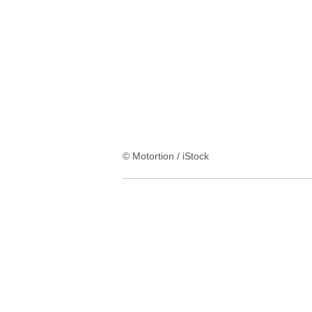
:8
Ergebnisse:
© Motortion / iStock