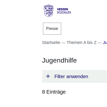
Direkt zum Kopf der S
Direkt zum Inhalt
Direkt zum Fuß der Se
Hessen
-
Presse
Sozial
Startseite
Themen A bis Z
Ju
Jugendhilfe
Filter anwenden
8 Einträge